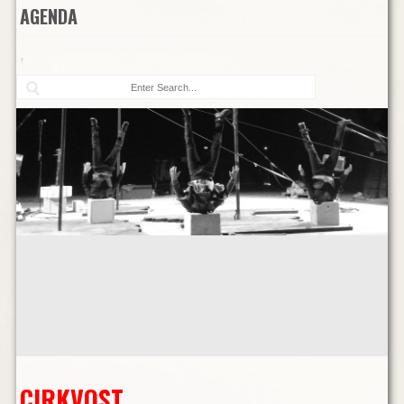
AGENDA
,
Rec
CIRKVOST