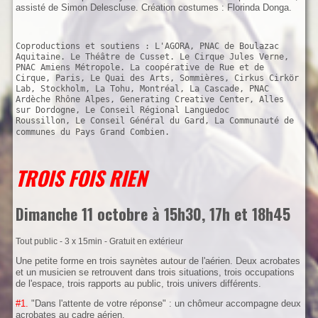
assisté de Simon Delescluse. Création costumes : Florinda Donga.
Coproductions et soutiens : L'AGORA, PNAC de Boulazac
Aquitaine. Le Théâtre de Cusset. Le Cirque Jules Verne,
PNAC Amiens Métropole. La coopérative de Rue et de
Cirque, Paris, Le Quai des Arts, Sommières, Cirkus Cirkör
Lab, Stockholm, La Tohu, Montréal, La Cascade, PNAC
Ardèche Rhône Alpes, Generating Creative Center, Alles
sur Dordogne, Le Conseil Régional Languedoc
Roussillon, Le Conseil Général du Gard, La Communauté de
communes du Pays Grand Combien.
TROIS FOIS RIEN
Dimanche 11 octobre à 15h30, 17h et 18h45
Tout public - 3 x 15min - Gratuit en extérieur
Une petite forme en trois saynètes autour de l'aérien. Deux acrobates
et un musicien se retrouvent dans trois situations, trois occupations
de l'espace, trois rapports au public, trois univers différents.
#1.
"Dans l'attente de votre réponse" : un chômeur accompagne deux
acrobates au cadre aérien.