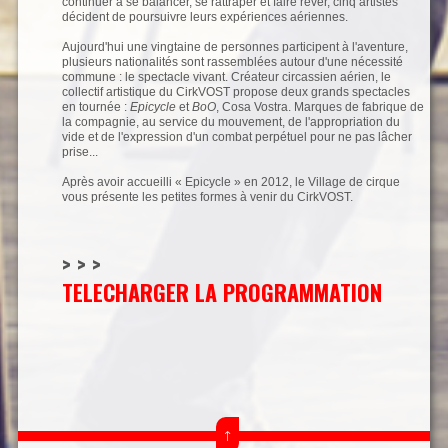
continuer à se balancer, se rattraper et faire rêver, cinq artistes
décident de poursuivre leurs expériences aériennes.
Aujourd'hui une vingtaine de personnes participent à l'aventure,
plusieurs nationalités sont rassemblées autour d'une nécessité
commune : le spectacle vivant. Créateur circassien aérien, le
collectif artistique du CirkVOST propose deux grands spectacles
en tournée :
Epicycle
et
BoO
, Cosa Vostra. Marques de fabrique de
la compagnie, au service du mouvement, de l'appropriation du
vide et de l'expression d'un combat perpétuel pour ne pas lâcher
prise...
Après avoir accueilli « Epicycle » en 2012, le Village de cirque
vous présente les petites formes à venir du CirkVOST.
> > >
TELECHARGER
LA PROGRAMMATION
↑