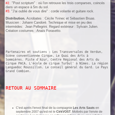
"Post scriptum" : où l'on retrouve les trois comparses, coincés
#2.
dans un espace à 5m du sol.
#3.
"J'ai oublié de vous dire" : corde volante et guitare rock.
Distribution.
Acrobates : Cécile Yvinec et Sébastien Bruas.
Musicien : Johann Candoré. Technique et mise en jeu des
intermèdes: Jean Pellegrini. Regard extérieur : Sylvain Julien.
Création costumes : Anaïs Forasetto.
Partenaires et soutiens : Les Transversales de Verdun,
Scène conventionnée Cirque, Le Quai des Arts à
Sommières. Piste d'Azur, Centre Régional des Arts du
Cirque PACA. L'école de cirque Turbul' à Nîmes. La région
Languedoc Roussillon. Le conseil général du Gard. Le Pays
Grand Combien.
RETOUR AU SOMMAIRE
C'est après l'envol final de la compagnie
Les Arts Sauts
en
septembre 2007 qu'est né le
CirkVOST
. Motivés par l'envie de