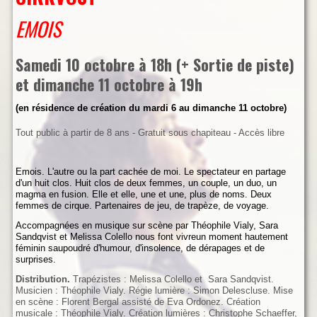
EMOIS
Samedi 10 octobre à 18h (+ Sortie de piste)
et dimanche 11 octobre à 19h
(en résidence de création du mardi 6 au dimanche 11 octobre)
Tout public à partir de 8 ans - Gratuit sous chapiteau - Accès libre
Emois. L'autre ou la part cachée de moi. Le spectateur en partage
d'un huit clos. Huit clos de deux femmes, un couple, un duo, un
magma en fusion. Elle et elle, une et une, plus de noms. Deux
femmes de cirque. Partenaires de jeu, de trapèze, de voyage.
Accompagnées en musique sur scène par Théophile Vialy, Sara
Sandqvist et Melissa Colello
nous font vivre
un moment hautement
féminin saupoudré d'humour, d'insolence, de dérapages et de
surprises.
Distribution.
Trapézistes : Melissa Colello et Sara Sandqvist.
Musicien : Théophile Vialy. Régie lumière : Simon Delescluse. Mise
en scène : Florent Bergal assisté de Eva Ordonez. Création
musicale : Théophile Vialy. Création lumières : Christophe Schaeffer,