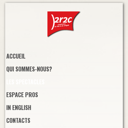
Skip
to
navigation
Skip
to
content
ACCUEIL
QUI SOMMES-NOUS?
LES SPECTACLES
ESPACE PROS
IN ENGLISH
CONTACTS